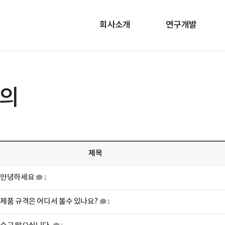
회사소개
연구개발
회사현황
연구소소개
연혁
자격 및 개발현황
의
CEO 인사말
조직도
경영이념
찾아오시는 길
제목
안녕하세요
1
제품 규격은 어디서 볼수 있나요?
1