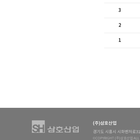
3
2
1
(주)삼호산업
경기도 시흥시 시화벤처로315번길 
©COPYRIGHT (주)삼호산업 ALL 