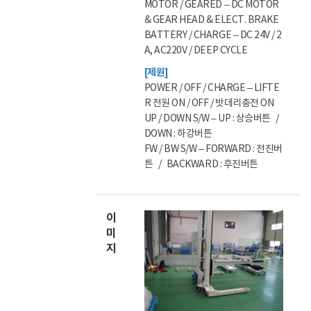
MOTOR / GEARED – DC MOTOR
& GEAR HEAD & ELECT. BRAKE
BATTERY / CHARGE – DC 24V / 2
A, AC220V / DEEP CYCLE
[제원]
POWER / OFF / CHARGE – LIFTE
R 전원 ON / OFF / 밧데리충전 ON
UP / DOWN S/W – UP : 상승버튼 /
DOWN : 하강버튼
FW / BW S/W – FORWARD : 전진버
튼 / BACKWARD : 후진버튼
이
미
지