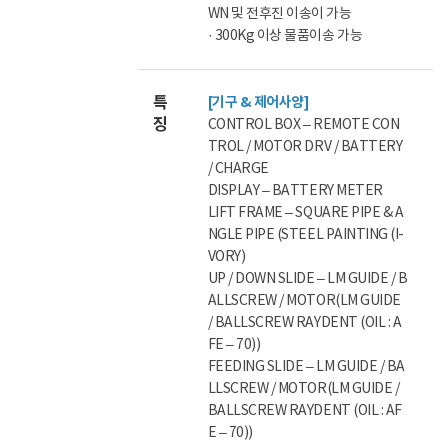
WN 및 전후진 이송이 가능
· 300Kg 이상 물품이송 가능
특
[기구 & 제어사양]
징
CONTROL BOX – REMOTE CON
TROL / MOTOR DRV / BATTERY
/ CHARGE
DISPLAY – BATTERY METER
LIFT FRAME – SQUARE PIPE & A
NGLE PIPE (STEEL PAINTING (I-
VORY)
UP / DOWN SLIDE – LM GUIDE / B
ALLSCREW / MOTOR(LM GUIDE
/ BALLSCREW RAYDENT (OIL : A
FE – 70))
FEEDING SLIDE – LM GUIDE / BA
LLSCREW / MOTOR(LM GUIDE /
BALLSCREW RAYDENT (OIL : AF
E – 70))