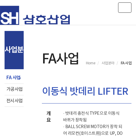
Toggl
사업분야
FA사업
FA 사업
Home
사업분야
FA 사업
이동식 밧데리 LIFTER
가공사업
전시사업
개
· 밧데리 충전식 TYPE으로 이동식
요
바퀴가 장착됨
· BALL SCREW MOTOR가 장착 되
어 리모컨(호이스트用)으로 UP, DO